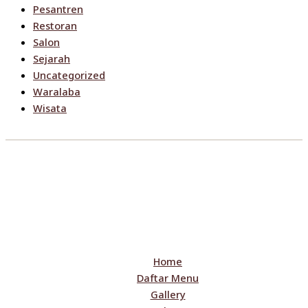
Pesantren
Restoran
Salon
Sejarah
Uncategorized
Waralaba
Wisata
Home
Daftar Menu
Gallery