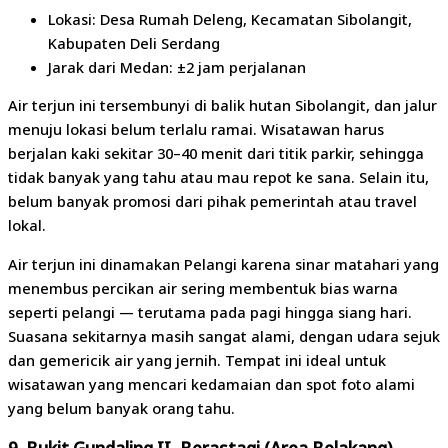
Lokasi: Desa Rumah Deleng, Kecamatan Sibolangit,
Kabupaten Deli Serdang
Jarak dari Medan: ±2 jam perjalanan
Air terjun ini tersembunyi di balik hutan Sibolangit, dan jalur
menuju lokasi belum terlalu ramai. Wisatawan harus
berjalan kaki sekitar 30–40 menit dari titik parkir, sehingga
tidak banyak yang tahu atau mau repot ke sana. Selain itu,
belum banyak promosi dari pihak pemerintah atau travel
lokal.
Air terjun ini dinamakan Pelangi karena sinar matahari yang
menembus percikan air sering membentuk bias warna
seperti pelangi — terutama pada pagi hingga siang hari.
Suasana sekitarnya masih sangat alami, dengan udara sejuk
dan gemericik air yang jernih. Tempat ini ideal untuk
wisatawan yang mencari kedamaian dan spot foto alami
yang belum banyak orang tahu.