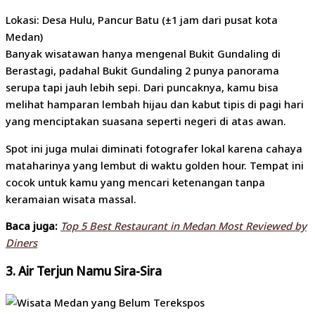
Lokasi: Desa Hulu, Pancur Batu (±1 jam dari pusat kota
Medan)
Banyak wisatawan hanya mengenal Bukit Gundaling di
Berastagi, padahal Bukit Gundaling 2 punya panorama
serupa tapi jauh lebih sepi. Dari puncaknya, kamu bisa
melihat hamparan lembah hijau dan kabut tipis di pagi hari
yang menciptakan suasana seperti negeri di atas awan.
Spot ini juga mulai diminati fotografer lokal karena cahaya
mataharinya yang lembut di waktu golden hour. Tempat ini
cocok untuk kamu yang mencari ketenangan tanpa
keramaian wisata massal.
Baca juga:
Top 5 Best Restaurant in Medan Most Reviewed by
Diners
3. Air Terjun Namu Sira-Sira