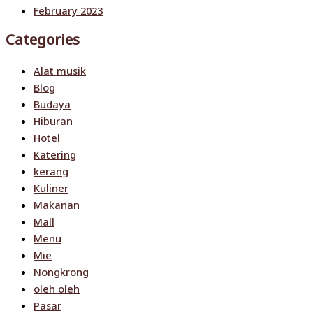
February 2023
Categories
Alat musik
Blog
Budaya
Hiburan
Hotel
Katering
kerang
Kuliner
Makanan
Mall
Menu
Mie
Nongkrong
oleh oleh
Pasar