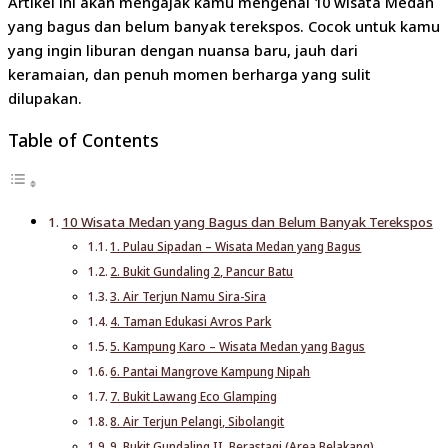
Artikel ini akan mengajak kamu mengenal 10 wisata Medan
yang bagus dan belum banyak terekspos. Cocok untuk kamu
yang ingin liburan dengan nuansa baru, jauh dari
keramaian, dan penuh momen berharga yang sulit
dilupakan.
Table of Contents
10 Wisata Medan yang Bagus dan Belum Banyak Terekspos
1. Pulau Sipadan – Wisata Medan yang Bagus
2. Bukit Gundaling 2, Pancur Batu
3. Air Terjun Namu Sira-Sira
4. Taman Edukasi Avros Park
5. Kampung Karo – Wisata Medan yang Bagus
6. Pantai Mangrove Kampung Nipah
7. Bukit Lawang Eco Glamping
8. Air Terjun Pelangi, Sibolangit
9. Bukit Gundaling II, Berastagi (Area Belakang)