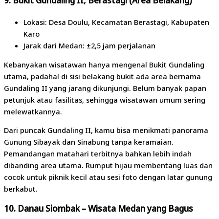
9. Bukit Gundaling II, Berastagi (Area Belakang)
Lokasi: Desa Doulu, Kecamatan Berastagi, Kabupaten
Karo
Jarak dari Medan: ±2,5 jam perjalanan
Kebanyakan wisatawan hanya mengenal Bukit Gundaling
utama, padahal di sisi belakang bukit ada area bernama
Gundaling II yang jarang dikunjungi. Belum banyak papan
petunjuk atau fasilitas, sehingga wisatawan umum sering
melewatkannya.
Dari puncak Gundaling II, kamu bisa menikmati panorama
Gunung Sibayak dan Sinabung tanpa keramaian.
Pemandangan matahari terbitnya bahkan lebih indah
dibanding area utama. Rumput hijau membentang luas dan
cocok untuk piknik kecil atau sesi foto dengan latar gunung
berkabut.
10. Danau Siombak – Wisata Medan yang Bagus