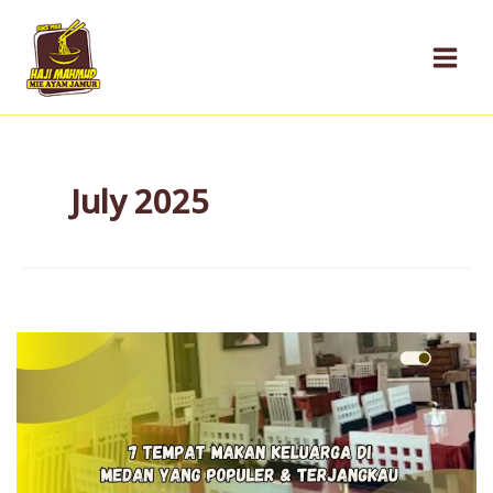
Skip
to
content
July 2025
7
Tempat
Makan
Keluarga
di
Medan