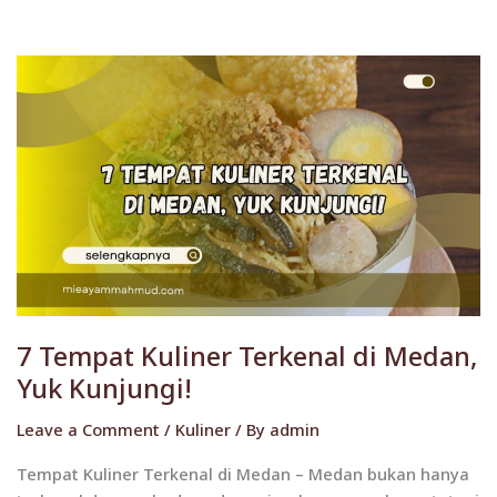
7
Tempat
Kuliner
Terkenal
di
Medan,
Yuk
Kunjungi!
7 Tempat Kuliner Terkenal di Medan,
Yuk Kunjungi!
Leave a Comment
/
Kuliner
/ By
admin
Tempat Kuliner Terkenal di Medan – Medan bukan hanya