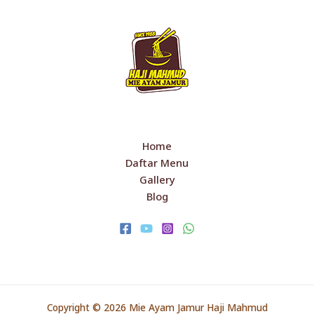
Home
Daftar Menu
Gallery
Blog
Copyright © 2026 Mie Ayam Jamur Haji Mahmud