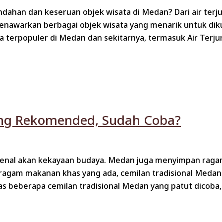
ndahan dan keseruan objek wisata di Medan? Dari air terj
awarkan berbagai objek wisata yang menarik untuk dik
ata terpopuler di Medan dan sekitarnya, termasuk Air Terjun
ling Rekomended, Sudah Coba?
kenal akan kekayaan budaya. Medan juga menyimpan raga
beragam makanan khas yang ada, cemilan tradisional Meda
as beberapa cemilan tradisional Medan yang patut dicoba,