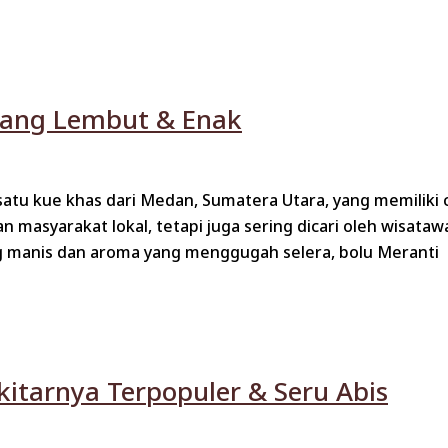
yang Lembut & Enak
atu kue khas dari Medan, Sumatera Utara, yang memiliki c
an masyarakat lokal, tetapi juga sering dicari oleh wisata
 manis dan aroma yang menggugah selera, bolu Meranti
itarnya Terpopuler & Seru Abis