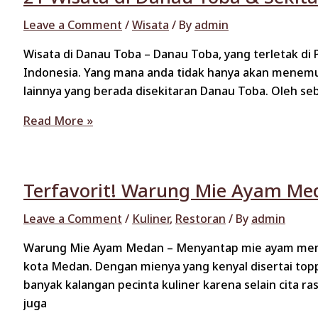
Leave a Comment
/
Wisata
/ By
admin
Wisata di Danau Toba – Danau Toba, yang terletak di 
Indonesia. Yang mana anda tidak hanya akan menem
lainnya yang berada disekitaran Danau Toba. Oleh sebab
Read More »
Terfavorit! Warung Mie Ayam Me
Leave a Comment
/
Kuliner
,
Restoran
/ By
admin
Warung Mie Ayam Medan – Menyantap mie ayam memangl
kota Medan. Dengan mienya yang kenyal disertai to
banyak kalangan pecinta kuliner karena selain cita
juga