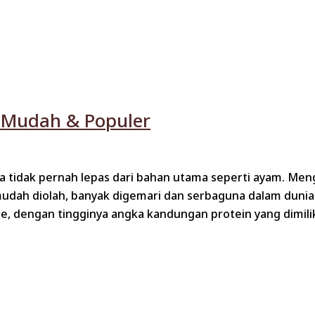
 Mudah & Populer
 tidak pernah lepas dari bahan utama seperti ayam. Men
dah diolah, banyak digemari dan serbaguna dalam dunia k
e, dengan tingginya angka kandungan protein yang dimilik