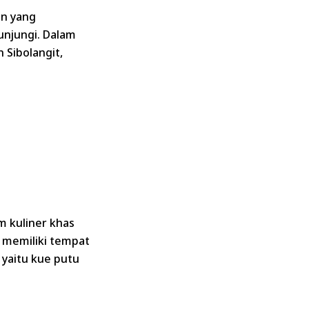
un yang
unjungi. Dalam
 Sibolangit,
m kuliner khas
n memiliki tempat
 yaitu kue putu