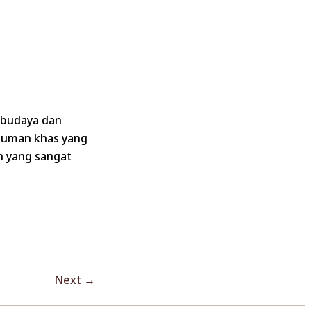
 budaya dan
inuman khas yang
n yang sangat
Next
→