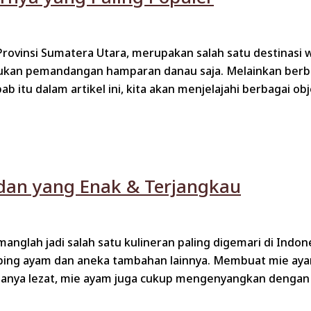
Provinsi Sumatera Utara, merupakan salah satu destinasi w
ukan pemandangan hamparan danau saja. Melainkan berba
 itu dalam artikel ini, kita akan menjelajahi berbagai obj
dan yang Enak & Terjangkau
ah jadi salah satu kulineran paling digemari di Indone
pping ayam dan aneka tambahan lainnya. Membuat mie aya
 rasanya lezat, mie ayam juga cukup mengenyangkan denga