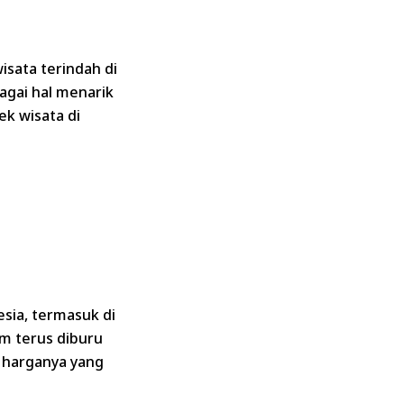
isata terindah di
gai hal menarik
ek wisata di
sia, termasuk di
m terus diburu
n harganya yang