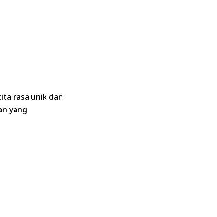
ita rasa unik dan
wan yang