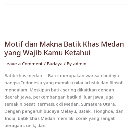
Motif
dan
Motif dan Makna Batik Khas Medan
Makna
yang Wajib Kamu Ketahui
Batik
Khas
Leave a Comment
/
Budaya
/ By
admin
Medan
yang
Batik khas medan – Batik merupakan warisan budaya
Wajib
bangsa Indonesia yang memiliki nilai artistik dan filosofi
Kamu
mendalam. Meskipun batik sering dikaitkan dengan
Ketahui
daerah Jawa, perkembangan batik di luar Jawa juga
semakin pesat, termasuk di Medan, Sumatera Utara.
Dengan pengaruh budaya Melayu, Batak, Tionghoa, dan
India, batik khas Medan memiliki corak yang sangat
beragam, unik, dan