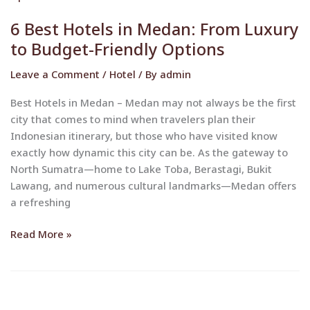
Hotels
6 Best Hotels in Medan: From Luxury
in
to Budget-Friendly Options
Medan:
From
Leave a Comment
/
Hotel
/ By
admin
Luxury
to
Best Hotels in Medan – Medan may not always be the first
Budget-
city that comes to mind when travelers plan their
Friendly
Indonesian itinerary, but those who have visited know
Options
exactly how dynamic this city can be. As the gateway to
North Sumatra—home to Lake Toba, Berastagi, Bukit
Lawang, and numerous cultural landmarks—Medan offers
a refreshing
Read More »