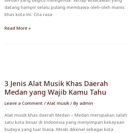
Medan yang begitu melegenda. Setiap wisatawan yang
datang hampir selalu pulang membawa oleh-oleh manis
khas kota ini. Cita rasa
Read More »
3
Jenis
3 Jenis Alat Musik Khas Daerah
Alat
Medan yang Wajib Kamu Tahu
Musik
Khas
Leave a Comment
/
Alat musik
/ By
admin
Daerah
Medan
Alat musik khas daerah Medan – Medan merupakan salah
yang
satu kota besar di Indonesia yang menyimpan kekayaan
Wajib
budaya yang luar biasa. Meski dikenal sebagai kota
Kamu