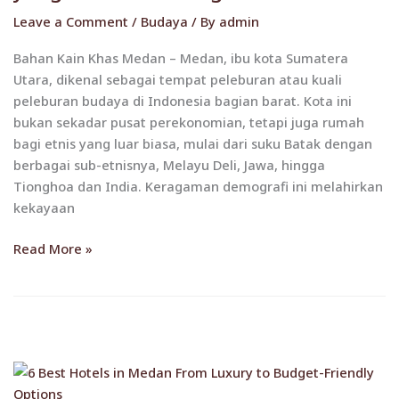
Medan
Leave a Comment
/
Budaya
/ By
admin
yang
Unik
Bahan Kain Khas Medan – Medan, ibu kota Sumatera
dan
Utara, dikenal sebagai tempat peleburan atau kuali
Beragam
peleburan budaya di Indonesia bagian barat. Kota ini
bukan sekadar pusat perekonomian, tetapi juga rumah
bagi etnis yang luar biasa, mulai dari suku Batak dengan
berbagai sub-etnisnya, Melayu Deli, Jawa, hingga
Tionghoa dan India. Keragaman demografi ini melahirkan
kekayaan
Read More »
6
Best