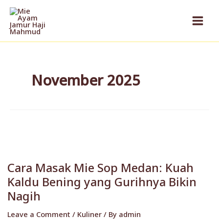
Skip
to
content
November 2025
Cara
Masak
Cara Masak Mie Sop Medan: Kuah
Mie
Kaldu Bening yang Gurihnya Bikin
Sop
Medan:
Nagih
Kuah
Leave a Comment
/
Kuliner
/ By
admin
Kaldu