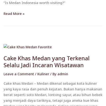
“Is Medan Indonesia worth visiting?”
Read More »
Cake
Khas
Cake Khas Medan yang Terkenal
Medan
yang
Selalu Jadi Incaran Wisatawan
Terkenal
Leave a Comment
/
Kuliner
/ By
admin
Selalu
Jadi
Cake khas Medan – Medan dikenal sebagai kota kuliner
Incaran
yang kaya rasa dan penuh kejutan. Bukan hanya makanan
Wisatawan
berat seperti soto Medan, lontong sayur, atau bihun bebek
yang menjadi daya tariknya, tetapi juga aneka kue khas