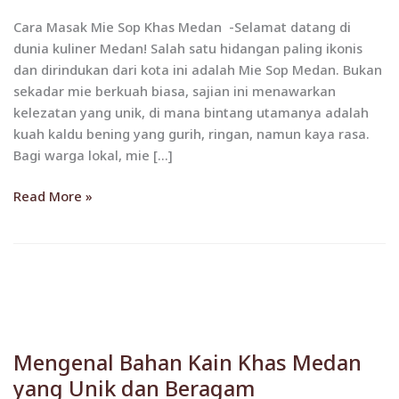
Bening
Cara Masak Mie Sop Khas Medan -Selamat datang di
yang
dunia kuliner Medan! Salah satu hidangan paling ikonis
Gurihnya
dan dirindukan dari kota ini adalah Mie Sop Medan. Bukan
Bikin
sekadar mie berkuah biasa, sajian ini menawarkan
Nagih
kelezatan yang unik, di mana bintang utamanya adalah
kuah kaldu bening yang gurih, ringan, namun kaya rasa.
Bagi warga lokal, mie […]
Read More »
Mengenal
Bahan
Mengenal Bahan Kain Khas Medan
Kain
yang Unik dan Beragam
Khas