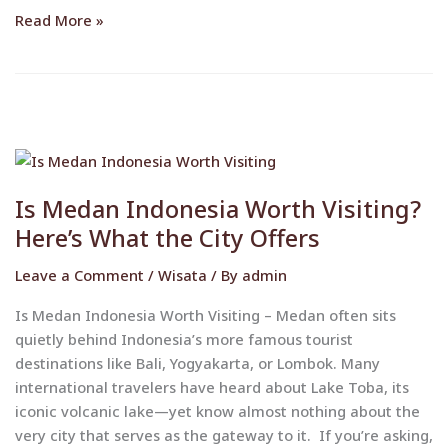
Read More »
Is
Medan
Is Medan Indonesia Worth Visiting?
Indonesia
Worth
Here’s What the City Offers
Visiting?
Leave a Comment
/
Wisata
/ By
admin
Here’s
What
Is Medan Indonesia Worth Visiting – Medan often sits
the
quietly behind Indonesia’s more famous tourist
City
destinations like Bali, Yogyakarta, or Lombok. Many
Offers
international travelers have heard about Lake Toba, its
iconic volcanic lake—yet know almost nothing about the
very city that serves as the gateway to it. If you’re asking,