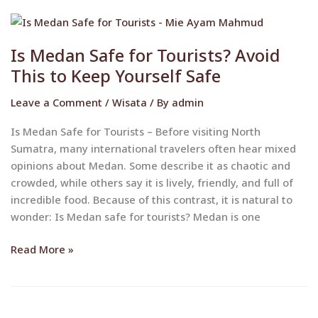
Is
Medan
Is Medan Safe for Tourists? Avoid
Safe
for
This to Keep Yourself Safe
Tourists?
Leave a Comment
/
Wisata
/ By
admin
Avoid
This
Is Medan Safe for Tourists – Before visiting North
to
Sumatra, many international travelers often hear mixed
Keep
opinions about Medan. Some describe it as chaotic and
Yourself
crowded, while others say it is lively, friendly, and full of
Safe
incredible food. Because of this contrast, it is natural to
wonder: Is Medan safe for tourists? Medan is one
Read More »