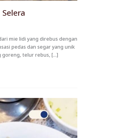
Selera
ari mie lidi yang direbus dengan
sasi pedas dan segar yang unik
oreng, telur rebus, […]