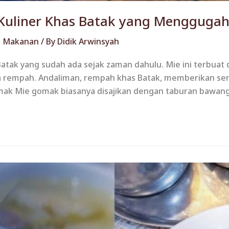
uliner Khas Batak yang Menggugah 
,
Makanan
/ By
Didik Arwinsyah
atak yang sudah ada sejak zaman dahulu. Mie ini terbuat d
a rempah. Andaliman, rempah khas Batak, memberikan sen
k Mie gomak biasanya disajikan dengan taburan bawang g