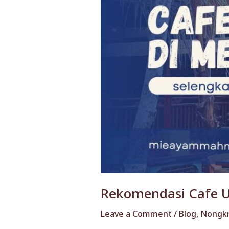
Lain
Rekomendasi Cafe U
Leave a Comment
/
Blog
,
Nongk