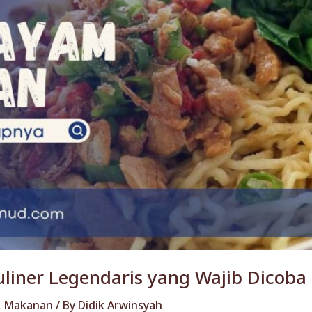
liner Legendaris yang Wajib Dicoba
,
Makanan
/ By
Didik Arwinsyah