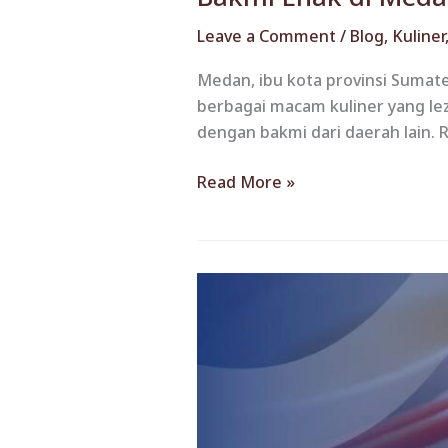
Leave a Comment
/
Blog
,
Kuliner
Medan, ibu kota provinsi Sumater
berbagai macam kuliner yang lez
dengan bakmi dari daerah lain.
Read More »
Mie
Ayam
Medan,
Kuliner
Legendaris
yang
Wajib