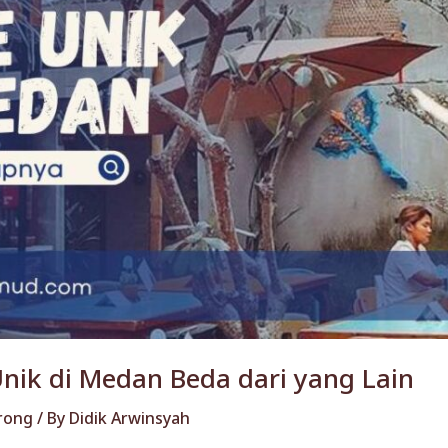
nik di Medan Beda dari yang Lain
rong
/ By
Didik Arwinsyah