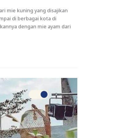
ari mie kuning yang disajikan
pai di berbagai kota di
akannya dengan mie ayam dari