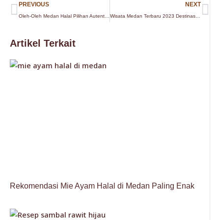
Prev
Ne
PREVIOUS
NEXT
Oleh-Oleh Medan Halal Pilihan Autentik yang Penuh Keunikan dan Kenikmatan
Wisata Medan Terbaru 2023 Destinasi Paling Hits dan Instagramable
Artikel Terkait
Rekomendasi Mie Ayam Halal di Medan Paling Enak