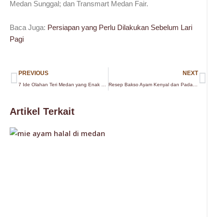
Medan Sunggal; dan Transmart Medan Fair.
Baca Juga:
Persiapan yang Perlu Dilakukan Sebelum Lari
Pagi
Prev
Ne
PREVIOUS
NEXT
7 Ide Olahan Teri Medan yang Enak & Mudah
Resep Bakso Ayam Kenyal dan Padat, Bikin Nagih!
Artikel Terkait