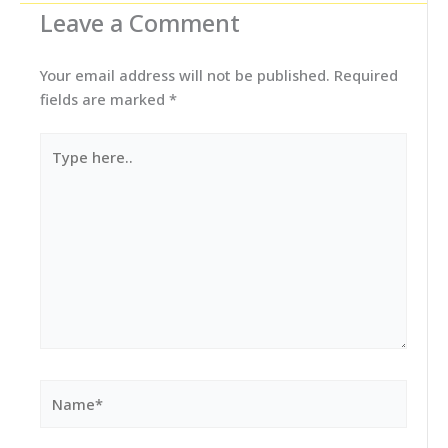
Leave a Comment
Your email address will not be published.
Required
fields are marked
*
Type
here..
Name*