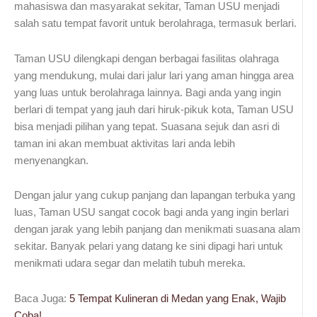
mahasiswa dan masyarakat sekitar, Taman USU menjadi
salah satu tempat favorit untuk berolahraga, termasuk berlari.
Taman USU dilengkapi dengan berbagai fasilitas olahraga
yang mendukung, mulai dari jalur lari yang aman hingga area
yang luas untuk berolahraga lainnya. Bagi anda yang ingin
berlari di tempat yang jauh dari hiruk-pikuk kota, Taman USU
bisa menjadi pilihan yang tepat. Suasana sejuk dan asri di
taman ini akan membuat aktivitas lari anda lebih
menyenangkan.
Dengan jalur yang cukup panjang dan lapangan terbuka yang
luas, Taman USU sangat cocok bagi anda yang ingin berlari
dengan jarak yang lebih panjang dan menikmati suasana alam
sekitar. Banyak pelari yang datang ke sini dipagi hari untuk
menikmati udara segar dan melatih tubuh mereka.
Baca Juga:
5 Tempat Kulineran di Medan yang Enak, Wajib
Coba!