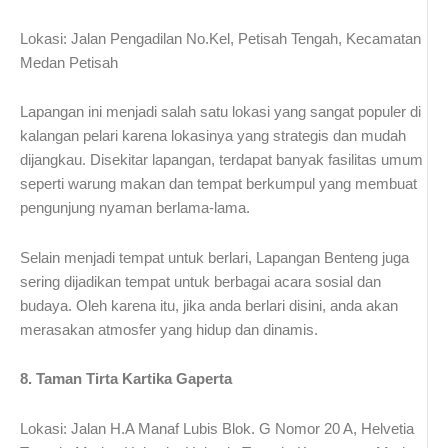
Lokasi: Jalan Pengadilan No.Kel, Petisah Tengah, Kecamatan
Medan Petisah
Lapangan ini menjadi salah satu lokasi yang sangat populer di
kalangan pelari karena lokasinya yang strategis dan mudah
dijangkau. Disekitar lapangan, terdapat banyak fasilitas umum
seperti warung makan dan tempat berkumpul yang membuat
pengunjung nyaman berlama-lama.
Selain menjadi tempat untuk berlari, Lapangan Benteng juga
sering dijadikan tempat untuk berbagai acara sosial dan
budaya. Oleh karena itu, jika anda berlari disini, anda akan
merasakan atmosfer yang hidup dan dinamis.
8. Taman Tirta Kartika Gaperta
Lokasi: Jalan H.A Manaf Lubis Blok. G Nomor 20 A, Helvetia