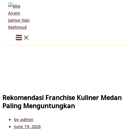
Skip
to
content
Rekomendasi Franchise Kuliner Medan
Paling Menguntungkan
by
admin
June 19, 2026