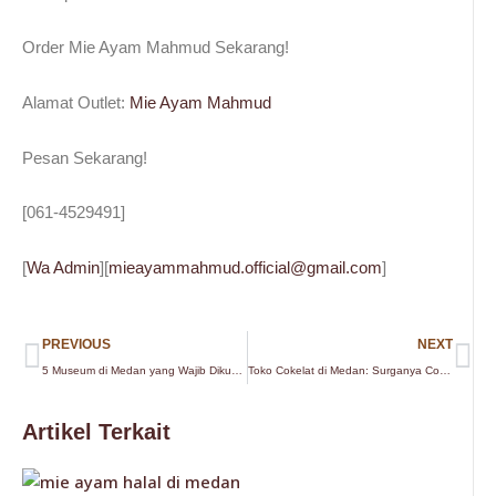
Order Mie Ayam Mahmud Sekarang!
Alamat Outlet:
Mie Ayam Mahmud
Pesan Sekarang!
[061-4529491]
[
Wa Admin
][
mieayammahmud.official@gmail.com
]
Prev
Ne
PREVIOUS
NEXT
5 Museum di Medan yang Wajib Dikunjungi untuk Wisata Edukasi
Toko Cokelat di Medan: Surganya Cokelat Khas Indonesia
Artikel Terkait