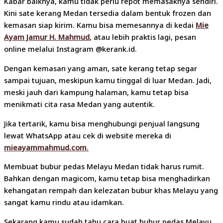
Kabar baiknya, kamu tidak perlu repot memasaknya sendiri.
Kini sate kerang Medan tersedia dalam bentuk frozen dan
kemasan siap kirim. Kamu bisa memesannya di kedai
Mie
Ayam Jamur H. Mahmud
, atau lebih praktis lagi, pesan
online melalui Instagram @kerank.id.
Dengan kemasan yang aman, sate kerang tetap segar
sampai tujuan, meskipun kamu tinggal di luar Medan. Jadi,
meski jauh dari kampung halaman, kamu tetap bisa
menikmati cita rasa Medan yang autentik.
Jika tertarik, kamu bisa menghubungi penjual langsung
lewat WhatsApp atau cek di website mereka di
mieayammahmud.com
.
Membuat bubur pedas Melayu Medan tidak harus rumit.
Bahkan dengan magicom, kamu tetap bisa menghadirkan
kehangatan rempah dan kelezatan bubur khas Melayu yang
sangat kamu rindu atau idamkan.
Sekarang kamu sudah tahu cara buat bubur pedas Melayu