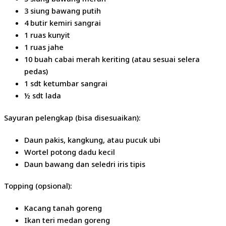
3 siung bawang putih
4 butir kemiri sangrai
1 ruas kunyit
1 ruas jahe
10 buah cabai merah keriting (atau sesuai selera
pedas)
1 sdt ketumbar sangrai
½ sdt lada
Sayuran pelengkap (bisa disesuaikan):
Daun pakis, kangkung, atau pucuk ubi
Wortel potong dadu kecil
Daun bawang dan seledri iris tipis
Topping (opsional):
Kacang tanah goreng
Ikan teri medan goreng