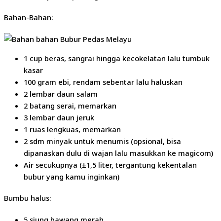
Bahan-Bahan:
1 cup beras, sangrai hingga kecokelatan lalu tumbuk
kasar
100 gram ebi, rendam sebentar lalu haluskan
2 lembar daun salam
2 batang serai, memarkan
3 lembar daun jeruk
1 ruas lengkuas, memarkan
2 sdm minyak untuk menumis (opsional, bisa
dipanaskan dulu di wajan lalu masukkan ke magicom)
Air secukupnya (±1,5 liter, tergantung kekentalan
bubur yang kamu inginkan)
Bumbu halus:
5 siung bawang merah