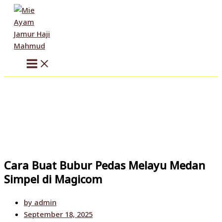
Skip
to
content
Cara Buat Bubur Pedas Melayu Medan
Simpel di Magicom
by
admin
September 18, 2025