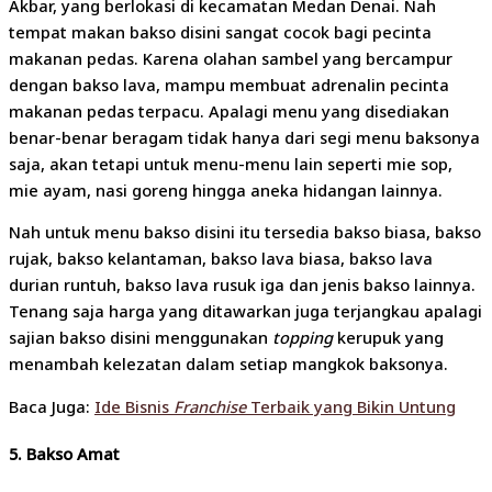
Akbar, yang berlokasi di kecamatan Medan Denai. Nah
tempat makan bakso disini sangat cocok bagi pecinta
makanan pedas. Karena olahan sambel yang bercampur
dengan bakso lava, mampu membuat adrenalin pecinta
makanan pedas terpacu. Apalagi menu yang disediakan
benar-benar beragam tidak hanya dari segi menu baksonya
saja, akan tetapi untuk menu-menu lain seperti mie sop,
mie ayam, nasi goreng hingga aneka hidangan lainnya.
Nah untuk menu bakso disini itu tersedia bakso biasa, bakso
rujak, bakso kelantaman, bakso lava biasa, bakso lava
durian runtuh, bakso lava rusuk iga dan jenis bakso lainnya.
Tenang saja harga yang ditawarkan juga terjangkau apalagi
sajian bakso disini menggunakan
topping
kerupuk yang
menambah kelezatan dalam setiap mangkok baksonya.
Baca Juga:
Ide Bisnis
Franchise
Terbaik yang Bikin Untung
5. Bakso Amat