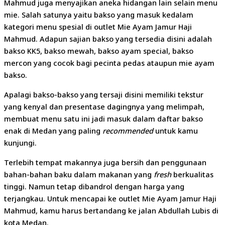
Mahmud juga menyajikan aneka hidangan lain selain menu
mie. Salah satunya yaitu bakso yang masuk kedalam
kategori menu spesial di outlet Mie Ayam Jamur Haji
Mahmud. Adapun sajian bakso yang tersedia disini adalah
bakso KK5, bakso mewah, bakso ayam special, bakso
mercon yang cocok bagi pecinta pedas ataupun mie ayam
bakso.
Apalagi bakso-bakso yang tersaji disini memiliki tekstur
yang kenyal dan presentase dagingnya yang melimpah,
membuat menu satu ini jadi masuk dalam daftar bakso
enak di Medan yang paling
recommended
untuk kamu
kunjungi.
Terlebih tempat makannya juga bersih dan penggunaan
bahan-bahan baku dalam makanan yang
fresh
berkualitas
tinggi. Namun tetap dibandrol dengan harga yang
terjangkau. Untuk mencapai ke outlet Mie Ayam Jamur Haji
Mahmud, kamu harus bertandang ke jalan Abdullah Lubis di
kota Medan.