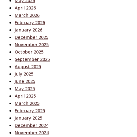
May 2026
April 2026
March 2026
February 2026
January 2026
December 2025
November 2025
October 2025
September 2025
August 2025
July 2025
June 2025
May 2025
April 2025
March 2025
February 2025
January 2025
December 2024
November 2024