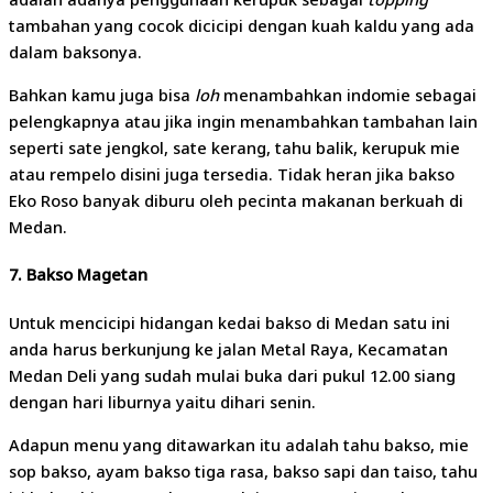
tambahan yang cocok dicicipi dengan kuah kaldu yang ada
dalam baksonya.
Bahkan kamu juga bisa
loh
menambahkan indomie sebagai
pelengkapnya atau jika ingin menambahkan tambahan lain
seperti sate jengkol, sate kerang, tahu balik, kerupuk mie
atau rempelo disini juga tersedia. Tidak heran jika bakso
Eko Roso banyak diburu oleh pecinta makanan berkuah di
Medan.
7. Bakso Magetan
Untuk mencicipi hidangan kedai bakso di Medan satu ini
anda harus berkunjung ke jalan Metal Raya, Kecamatan
Medan Deli yang sudah mulai buka dari pukul 12.00 siang
dengan hari liburnya yaitu dihari senin.
Adapun menu yang ditawarkan itu adalah tahu bakso, mie
sop bakso, ayam bakso tiga rasa, bakso sapi dan taiso, tahu