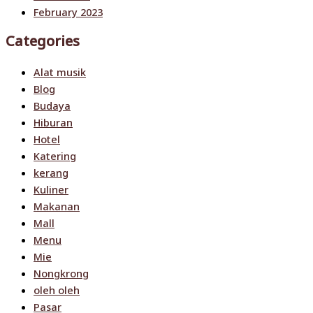
February 2023
Categories
Alat musik
Blog
Budaya
Hiburan
Hotel
Katering
kerang
Kuliner
Makanan
Mall
Menu
Mie
Nongkrong
oleh oleh
Pasar