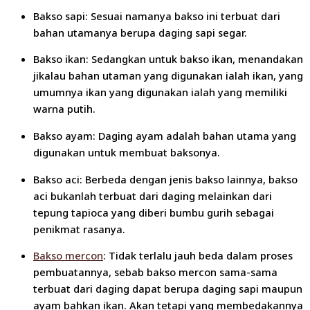
Bakso sapi: Sesuai namanya bakso ini terbuat dari
bahan utamanya berupa daging sapi segar.
Bakso ikan: Sedangkan untuk bakso ikan, menandakan
jikalau bahan utaman yang digunakan ialah ikan, yang
umumnya ikan yang digunakan ialah yang memiliki
warna putih.
Bakso ayam: Daging ayam adalah bahan utama yang
digunakan untuk membuat baksonya.
Bakso aci: Berbeda dengan jenis bakso lainnya, bakso
aci bukanlah terbuat dari daging melainkan dari
tepung tapioca yang diberi bumbu gurih sebagai
penikmat rasanya.
Bakso mercon
: Tidak terlalu jauh beda dalam proses
pembuatannya, sebab bakso mercon sama-sama
terbuat dari daging dapat berupa daging sapi maupun
ayam bahkan ikan. Akan tetapi yang membedakannya