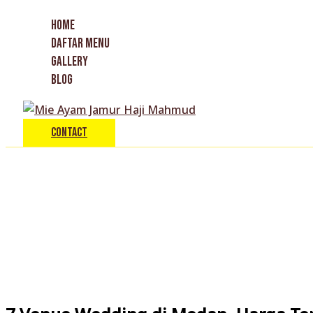
Skip
Type
Name*
Email*
HOME
to
here..
DAFTAR MENU
content
GALLERY
BLOG
Contact