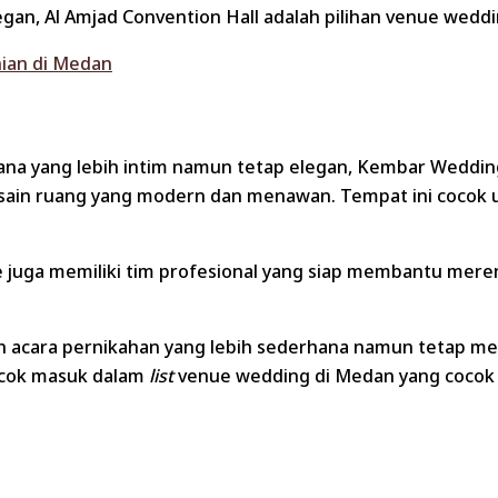
an, Al Amjad Convention Hall adalah pilihan venue weddi
ian di Medan
a yang lebih intim namun tetap elegan, Kembar Wedding V
in ruang yang modern dan menawan. Tempat ini cocok un
uga memiliki tim profesional yang siap membantu merenc
kan acara pernikahan yang lebih sederhana namun tetap m
cok masuk dalam
list
venue wedding di Medan yang cocok