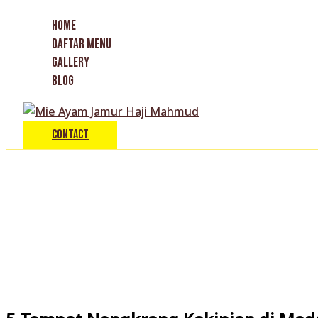
Skip
Type
Name*
Email*
HOME
to
here..
DAFTAR MENU
content
GALLERY
BLOG
Contact