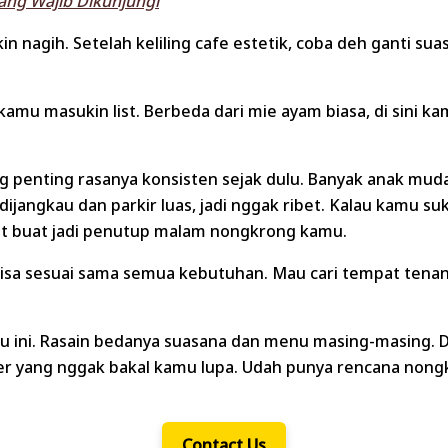
ng Wajib Dikunjungi
nagih. Setelah keliling cafe estetik, coba deh ganti suas
mu masukin list. Berbeda dari mie ayam biasa, di sini ka
ng penting rasanya konsisten sejak dulu. Banyak anak m
jangkau dan parkir luas, jadi nggak ribet.
Kalau kamu suk
et buat jadi penutup malam nongkrong kamu.
a sesuai sama semua kebutuhan. Mau cari tempat tenang 
ggu ini. Rasain bedanya suasana dan menu masing-masing.
r yang nggak bakal kamu lupa.
Udah punya rencana nongkr
Contact Us