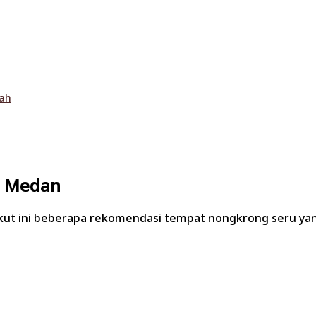
lah
i Medan
ikut ini beberapa rekomendasi tempat nongkrong seru yan