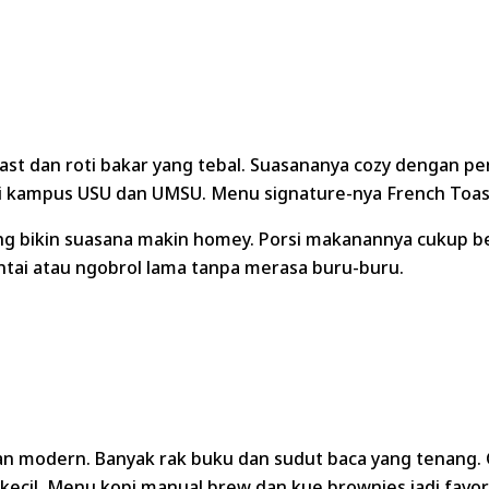
kfast dan roti bakar yang tebal. Suasananya cozy dengan 
ari kampus USU dan UMSU. Menu signature-nya French Toas
ng bikin suasana makin homey. Porsi makanannya cukup bes
tai atau ngobrol lama tanpa merasa buru-buru.
aan modern. Banyak rak buku dan sudut baca yang tenang
 kecil. Menu kopi manual brew dan kue brownies jadi favo