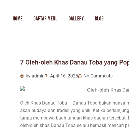
Skip
to
content
HOME
DAFTAR MENU
GALLERY
BLOG
7 Oleh-oleh Khas Danau Toba yang Pop
by
admin
April 16, 2025
No Comments
Oleh Khas Danau Toba – Danau Toba bukan hanya me
akan budaya dan tradisi yang unik. Ketika berkunjun
tanpa membawa buah tangan khas daerah tersebut. Da
oleh-oleh khas Danau Toba selalu berhasil mencuri p