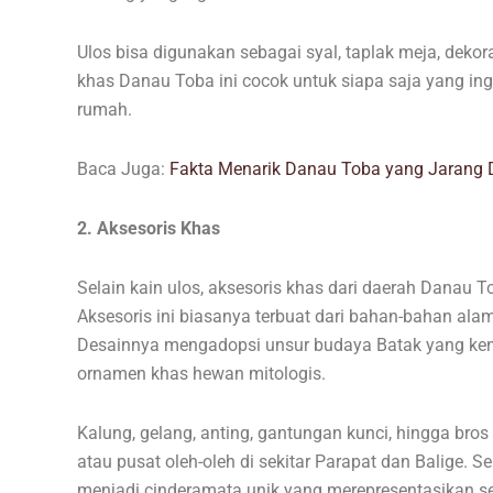
Ulos bisa digunakan sebagai syal, taplak meja, deko
khas Danau Toba ini cocok untuk siapa saja yang i
rumah.
Baca Juga:
Fakta Menarik Danau Toba yang Jarang 
2. Aksesoris Khas
Selain kain ulos, aksesoris khas dari daerah Danau T
Aksesoris ini biasanya terbuat dari bahan-bahan alam
Desainnya mengadopsi unsur budaya Batak yang kental
ornamen khas hewan mitologis.
Kalung, gelang, anting, gantungan kunci, hingga bro
atau pusat oleh-oleh di sekitar Parapat dan Balige. S
menjadi cinderamata unik yang merepresentasikan sen