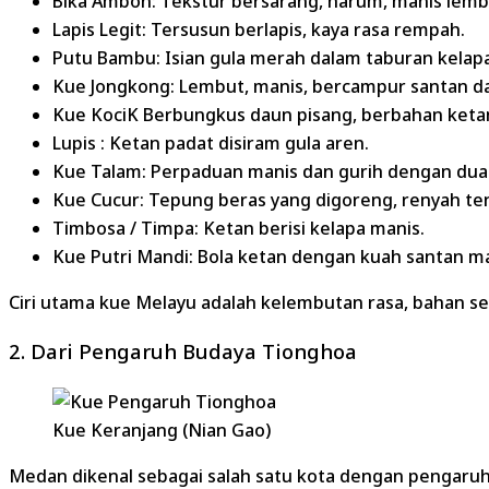
Bika Ambon: Tekstur bersarang, harum, manis lemb
Lapis Legit: Tersusun berlapis, kaya rasa rempah.
Putu Bambu: Isian gula merah dalam taburan kelapa
Kue Jongkong: Lembut, manis, bercampur santan d
Kue KociK Berbungkus daun pisang, berbahan keta
Lupis : Ketan padat disiram gula aren.
Kue Talam: Perpaduan manis dan gurih dengan dua 
Kue Cucur: Tepung beras yang digoreng, renyah te
Timbosa / Timpa: Ketan berisi kelapa manis.
Kue Putri Mandi: Bola ketan dengan kuah santan ma
Ciri utama kue Melayu adalah kelembutan rasa, bahan se
2. Dari Pengaruh Budaya Tionghoa
Kue Keranjang (Nian Gao)
Medan dikenal sebagai salah satu kota dengan pengaruh 