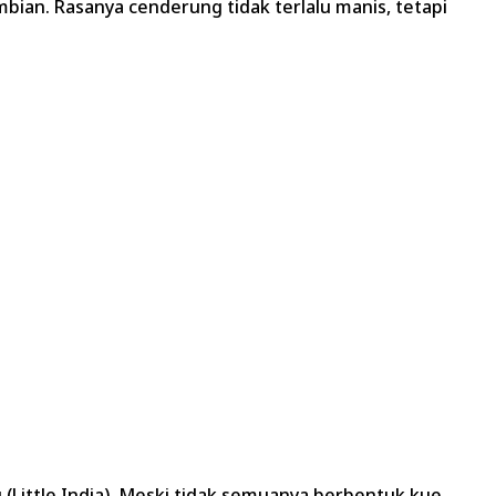
bian. Rasanya cenderung tidak terlalu manis, tetapi
Little India). Meski tidak semuanya berbentuk kue,