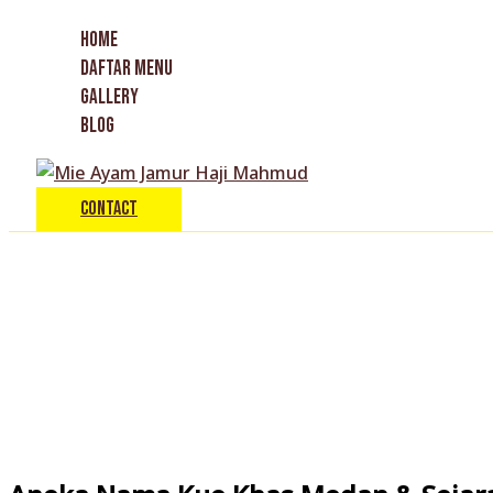
Skip
Type
Name*
Email*
HOME
to
here..
DAFTAR MENU
content
GALLERY
BLOG
Contact