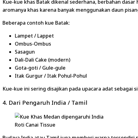
Kue-kue khas Batak dikenal sederhana, berbahan dasar ha
aromanya khas karena banyak menggunakan daun pisan
Beberapa contoh kue Batak:
Lampet / Lappet
Ombus-Ombus
Sasagun
Dali-Dali Cake (modern)
Gota-goti / Gule-gule
Itak Gurgur / Itak Pohul-Pohul
Kue-kue ini sering disajikan pada upacara adat sebagai
4. Dari Pengaruh India / Tamil
Roti Canai Tissue
Budaya India atau Tamil juga memberi warna tersendiri 