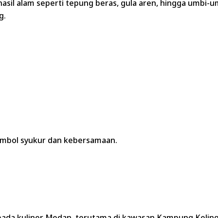
sil alam seperti tepung beras, gula aren, hingga umbi-um
g.
 simbol syukur dan kebersamaan.
pada kuliner Medan, terutama di kawasan Kampung Keling (