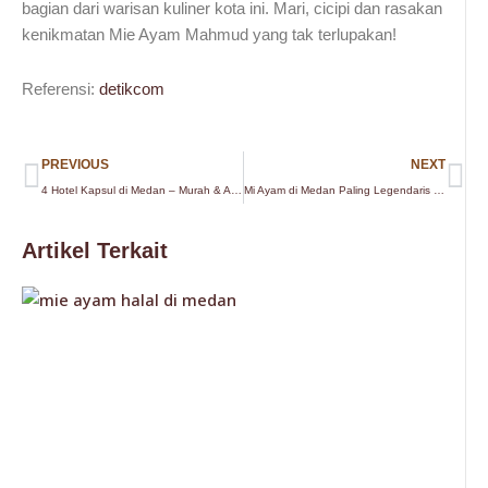
bagian dari warisan kuliner kota ini. Mari, cicipi dan rasakan
kenikmatan Mie Ayam Mahmud yang tak terlupakan!
Referensi:
detikcom
Prev
Ne
PREVIOUS
NEXT
4 Hotel Kapsul di Medan – Murah & Aman
Mi Ayam di Medan Paling Legendaris & Hits
Artikel Terkait