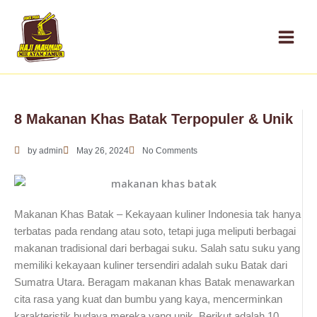
Skip
to
content
8 Makanan Khas Batak Terpopuler & Unik
by
admin
May 26, 2024
No Comments
Makanan Khas Batak – Kekayaan kuliner Indonesia tak hanya
terbatas pada rendang atau soto, tetapi juga meliputi berbagai
makanan tradisional dari berbagai suku. Salah satu suku yang
memiliki kekayaan kuliner tersendiri adalah suku Batak dari
Sumatra Utara. Beragam makanan khas Batak menawarkan
cita rasa yang kuat dan bumbu yang kaya, mencerminkan
karakteristik budaya mereka yang unik. Berikut adalah 10