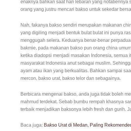
enaknya bahkan saat hari lebaran yang notabennya
orang yang justru mencari bakso untuk sekedar bers
Nah, fakanya bakso sendiri merupakan makanan china
yang digiling menjadi bentuk bulat bulat ini punya r
menggugah selera. Keduanya benar-benar perpaduan
bakmie, pada makanan bakso pun orang china umu
ketika diadopsi menjadi masakan Indonesia, semua it
masyarakat Indonesia anut sebagai muslim. Sehingga
ayam atau ikan yang berkualitas. Bahkan sampai saat
mercon, bakso urat, bakso telor dan sebagainya.
Berbicara mengenai bakso, anda juga tidak boleh mel
mahmud terdekat. Sebab bumbu rempah khasnya sanga
terbaik menjadikan baksonya lebih fresh dan gurih. J
Baca juga:
Bakso Urat di Medan, Paling Rekomende