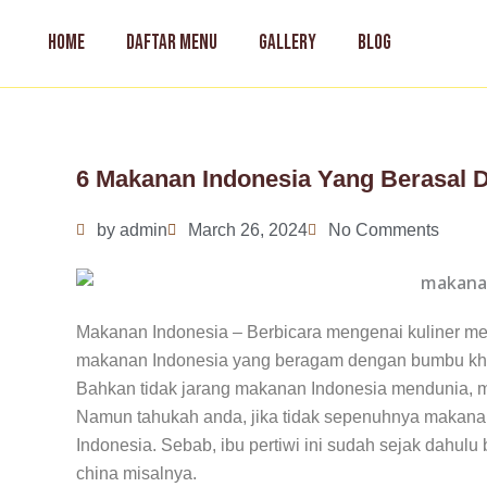
Skip
to
HOME
DAFTAR MENU
GALLERY
BLOG
content
6 Makanan Indonesia Yang Berasal D
by
admin
March 26, 2024
No Comments
Makanan Indonesia – Berbicara mengenai kuliner me
makanan Indonesia yang beragam dengan bumbu kha
Bahkan tidak jarang makanan Indonesia mendunia, mi
Namun tahukah anda, jika tidak sepenuhnya makanan 
Indonesia. Sebab, ibu pertiwi ini sudah sejak dahulu
china misalnya.