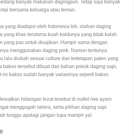
 sedang banyak makanan dagingpun. Tetap saja banyak
antai bersama keluarga atau teman.
 yang diadopsi oleh Indonesia loh. olahan daging
asa yang khas terutama kuah kaldunya yang tidak kalah
 yang pas untuk disajikan. Hampir sama dengan
mnya menggunakan daging pork. Namun tentunya
u lalu diubah sesuai culture dan ketetapan paten yang
 bakso tersebut dibuat dari bahan pokok daging sapi,
 ini bakso sudah banyak variasinya seperti bakso
ewatkan hidangan lezat tesebut di outlet mie ayam
t menggugah selera, serta pilihan daging sapi
adi tunggu apalagi jangan lupa mampir ya!.
d!