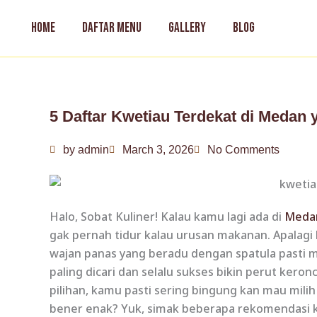
Skip
to
HOME
DAFTAR MENU
GALLERY
BLOG
content
5 Daftar Kwetiau Terdekat di Medan 
by
admin
March 3, 2026
No Comments
Halo, Sobat Kuliner! Kalau kamu lagi ada di
Meda
gak pernah tidur kalau urusan makanan. Apalagi
wajan panas yang beradu dengan spatula pasti m
paling dicari dan selalu sukses bikin perut ker
pilihan, kamu pasti sering bingung kan mau mil
bener enak? Yuk, simak beberapa rekomendasi k