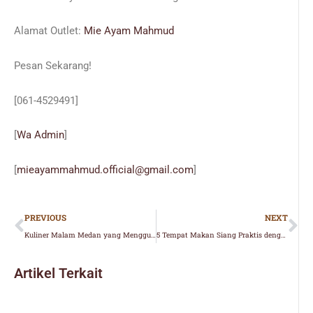
Alamat Outlet:
Mie Ayam Mahmud
Pesan Sekarang!
[061-4529491]
[
Wa Admin
]
[
mieayammahmud.official@gmail.com
]
Prev
Ne
PREVIOUS
NEXT
Kuliner Malam Medan yang Menggugah Selera untuk Berbuka
5 Tempat Makan Siang Praktis dengan Lunch Box Medan Terbaik
Artikel Terkait