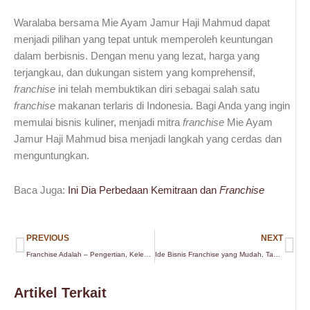
Waralaba bersama Mie Ayam Jamur Haji Mahmud dapat
menjadi pilihan yang tepat untuk memperoleh keuntungan
dalam berbisnis. Dengan menu yang lezat, harga yang
terjangkau, dan dukungan sistem yang komprehensif,
franchise
ini telah membuktikan diri sebagai salah satu
franchise
makanan terlaris di Indonesia. Bagi Anda yang ingin
memulai bisnis kuliner, menjadi mitra
franchise
Mie Ayam
Jamur Haji Mahmud bisa menjadi langkah yang cerdas dan
menguntungkan.
Baca Juga:
Ini Dia Perbedaan Kemitraan dan
Franchise
Prev
Ne
PREVIOUS
NEXT
Franchise Adalah – Pengertian, Kelebihan & Kekurangannya
Ide Bisnis Franchise yang Mudah, Tapi Menggiurkan
Artikel Terkait