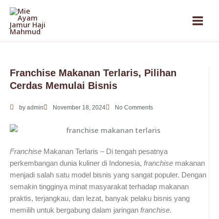
Skip
to
content
Franchise Makanan Terlaris, Pilihan
Cerdas Memulai Bisnis
by
admin
November 18, 2024
No Comments
Franchise
Makanan Terlaris – Di tengah pesatnya
perkembangan dunia kuliner di Indonesia,
franchise
makanan
menjadi salah satu model bisnis yang sangat populer. Dengan
semakin tingginya minat masyarakat terhadap makanan
praktis, terjangkau, dan lezat, banyak pelaku bisnis yang
memilih untuk bergabung dalam jaringan
franchise
.