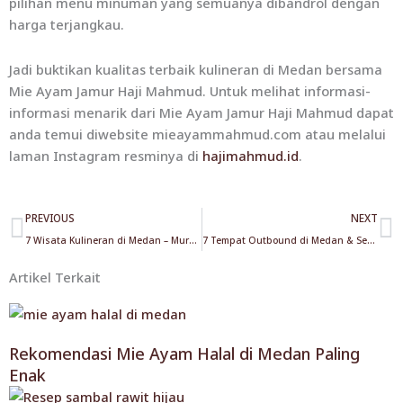
pilihan menu minuman yang semuanya dibandrol dengan
harga terjangkau.
Jadi buktikan kualitas terbaik kulineran di Medan bersama
Mie Ayam Jamur Haji Mahmud. Untuk melihat informasi-
informasi menarik dari Mie Ayam Jamur Haji Mahmud dapat
anda temui diwebsite mieayammahmud.com atau melalui
laman Instagram resminya di
hajimahmud.id
.
Prev
N
PREVIOUS
NEXT
7 Wisata Kulineran di Medan – Murah & Enak
7 Tempat Outbound di Medan & Sekitarnya yang Seru Banget!
Artikel Terkait
Rekomendasi Mie Ayam Halal di Medan Paling
Enak