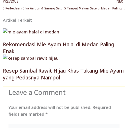
Prev
PREVIOUS
NEXT
3 Perbedaan Bika Ambon & Sarang Semut, Kue Lezat Nan Populer
5 Tempat Makan Sate di Medan Paling Recommended!
Artikel Terkait
Rekomendasi Mie Ayam Halal di Medan Paling
Enak
Resep Sambal Rawit Hijau Khas Tukang Mie Ayam
yang Pedasnya Nampol
Leave a Comment
Your email address will not be published.
Required
fields are marked
*
Type