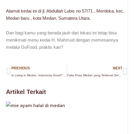
Alamat kedai ini di jl. Abdullah Lubis no 57/71 , Merdeka, kec.
Medan baru , kota Medan, Sumatera Utara.
Dan bagi kamu yang berada jauh dari lokasi ini tetap bisa
menikmati menu kedai H. Mahmud dengan memesannya
melalui GoFood, praktis kan?
Prev
Ne
PREVIOUS
NEXT
Is Living in Medan, Indonesia Good? Read This Before You Decide
Cake Khas Medan yang Terkenal Selalu Jadi Incaran Wisatawan
Artikel Terkait