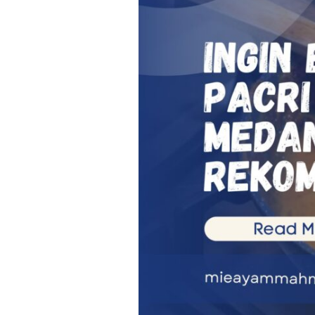
Pacri
Nanas
Khas
Medan?
Ini
Rekomendasinya