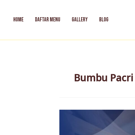
Skip
to
content
HOME
DAFTAR MENU
GALLERY
BLOG
Bumbu Pacri
Ingin
Buat
Bumbu