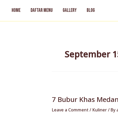
Skip
to
HOME
DAFTAR MENU
GALLERY
BLOG
content
September 1
7
Bubur
7 Bubur Khas Medan
Khas
Medan
Leave a Comment
/
Kuliner
/ By
yang