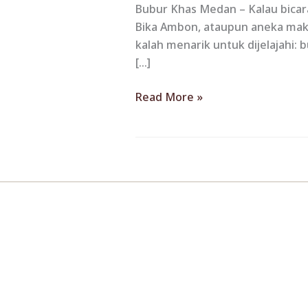
Enak
Bubur Khas Medan – Kalau bicara
dan
Bika Ambon, ataupun aneka makan
Sarat
kalah menarik untuk dijelajahi:
Budaya
[…]
Read More »