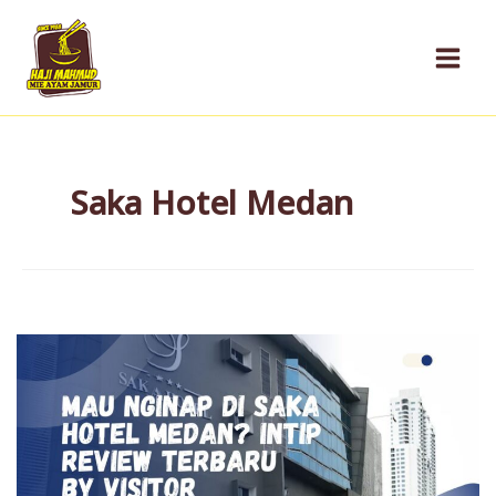
Skip
to
content
Saka Hotel Medan
Mau
Nginap
di
Saka
Hotel
Medan?